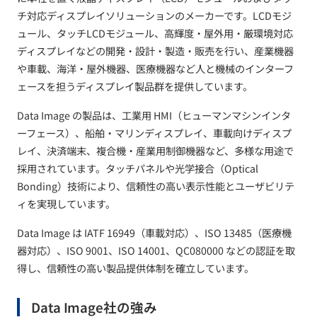
チ対応ディスプレイソリューションの​メーカーです。​LCDモジ
ュール、​タッチLCDモジュール、​高輝度・屋外用・厳環境対応
ディスプレイなどの​開発・設計・製造・販売を​行い、​産業機器
や​車載、​海洋・屋外機器、​医療機器など​人と​機械の​インターフ
ェースを​担う​ディスプレイ製品群を​提供しています。​
Data Image の​製品は、​工業用 HMI​（ヒューマンマシンインタ
ーフェース）、​船舶・マリンディスプレイ、​車載向けディスプ
レイ、​決済端末、​複合機・​産業用制御機器など、​多様な​用途で​
採用されています。​タッチパネルや​光学接合​（Optical
Bonding）​技術に​より、​信頼性の​高い​表示性能と​ユーザビリテ
ィを​実現しています。​
Data Image は​ IATF 16949​（車載対応）、​ISO 13485​（医療機
器対応）、​ISO 9001、​ISO 14001、​QC080000 などの​認証を​取
得し、​信頼性の​高い​製品提供体制を​確立しています。​
Data Image社の​強み