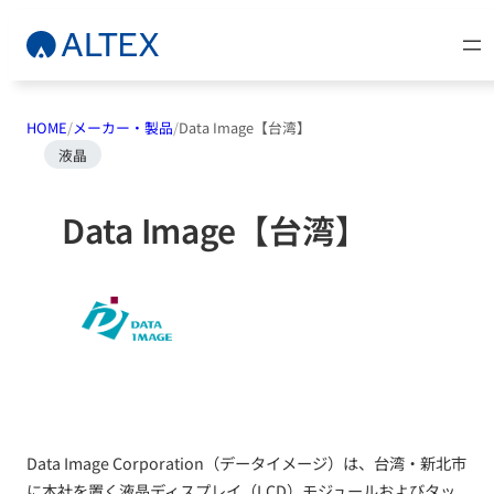
内
容
を
ス
HOME
メーカー・製品
Data Image【​台湾​】
キ
液晶
ッ
プ
Data Image【​台湾​】
Data Image Corporation​（データイメージ）は、​台湾・新北市
に​本社を​置く​液晶ディスプレイ​（LCD）​モジュールおよび​タッ